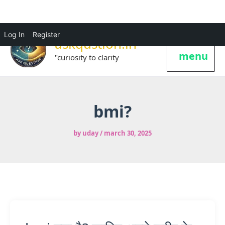
Log In
Register
askqustion.in
menu
"curiosity to clarity
bmi?
by
uday
/
march 30, 2025